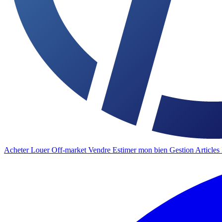
Acheter
Louer
Off-market
Vendre
Estimer mon bien
Gestion
Articles