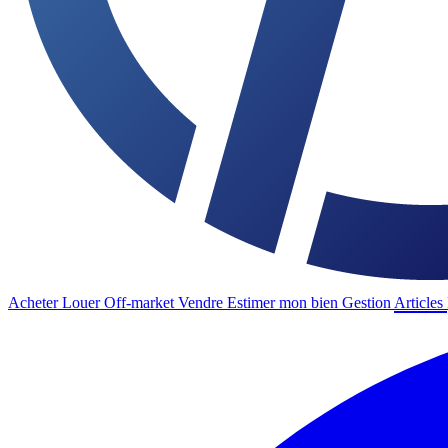
Acheter
Louer
Off-market
Vendre
Estimer mon bien
Gestion
Articles